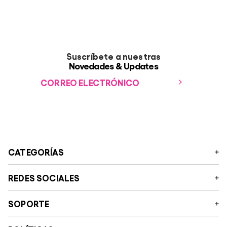
Suscríbete a nuestras
Novedades & Updates
CATEGORÍAS
Manifesto
REDES SOCIALES
Ropa
Accesorios
Instagram
SOPORTE
Colaboraciones
Facebook
Última Oportunidad
Tiktok
Preguntas frecuentes y contacto