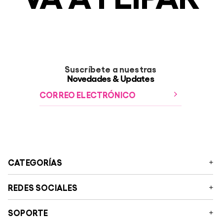
Suscríbete a nuestras
Novedades & Updates
CATEGORÍAS
Manifesto
REDES SOCIALES
Ropa
Accesorios
Instagram
SOPORTE
Colaboraciones
Facebook