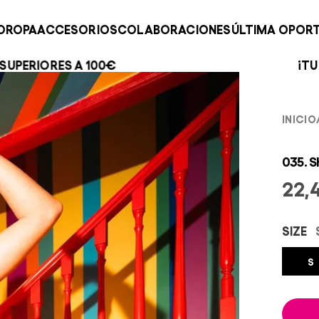
O
ROPA
ACCESORIOS
COLABORACIONES
ÚLTIMA OPOR
€
¡TU PEDIDO BAILA SOL
INICIO
035. 
22,
SIZE
S