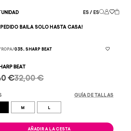
TUNIDAD
ES / ES
O HASTA CASA!
ENVÍO G
/
ROPA
/
035. SHARP BEAT
SHARP BEAT
40 €
32,00 €
S
GUÍA DE TALLAS
M
L
AÑADIR A LA CESTA