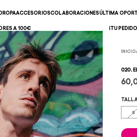
O
ROPA
ACCESORIOS
COLABORACIONES
ÚLTIMA OPOR
¡TU PEDIDO BAILA SOLO HASTA CASA!
INICIO
020. 
60,
TALL
S