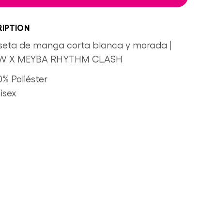
IPTION
eta de manga corta blanca y morada |
W X MEYBA RHYTHM CLASH
0% Poliéster
isex