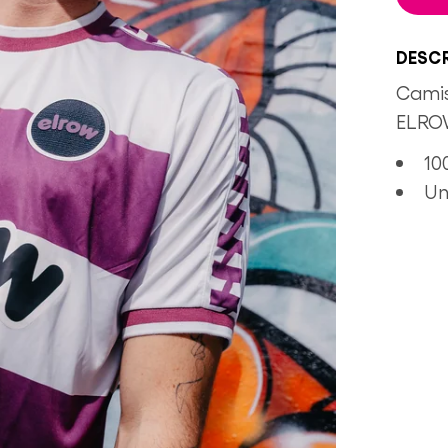
DESCR
Camis
ELRO
10
Un