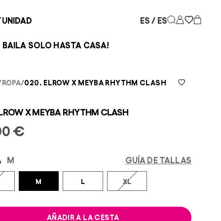
TUNIDAD
ES / ES
ENVÍO GRATUITO EN ESPAÑA P
/
ROPA
/
020. ELROW X MEYBA RHYTHM CLASH
ELROW X MEYBA RHYTHM CLASH
00 €
A
M
GUÍA DE TALLAS
M
L
XL
AÑADIR A LA CESTA